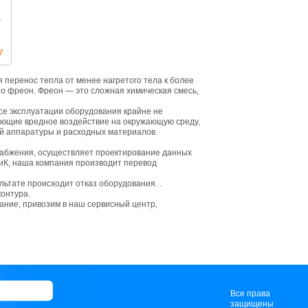
.
у
 перенос тепла от менее нагретого тела к более
это фреон. Фреон — это сложная химическая смесь,
се эксплуатации оборудования крайне не
ающие вредное воздействие на окружающую среду,
ой аппаратуры и расходных материалов.
набжения, осуществляет проектирование данных
ВиК, наша компания производит перевод
льтате происходит отказ оборудования. .
контура.
ание, привозим в наш сервисный центр,
Все права
защищены