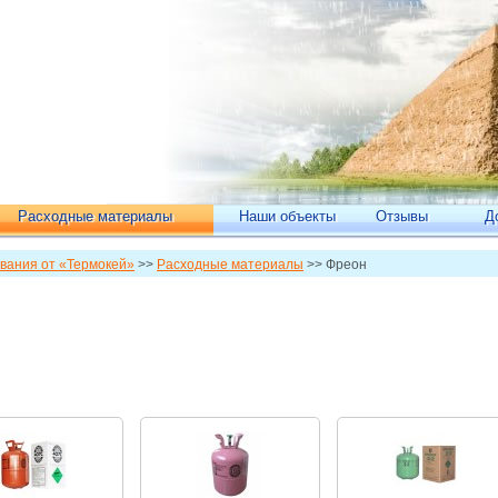
Расходные материалы
Наши объекты
Отзывы
Д
вания от «Термокей»
>>
Расходные материалы
>> Фреон