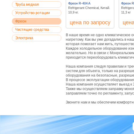
Фреон R-404 A
Фреон R
Труба медная
Refrigerant Chemical, Китай.
Refriger
10,9 кг.
11,3 кг
Устройство ротации
Фреон
цена по запросу
цена
Чистящие средства
В наше время не одно климатическое о
Электрика
нагретому. Как вы уже догадались в на
которая помогает нам жить, путешеств
Каждое холодильное оборудование изна
желательно. Но в связи с Монреальск
приходится переоборудовать климатиче
Наша компания следуя правилам и тре
систем для объекта, только на разреш
оборудования на безопасные, разреше
В процессе эксплуатации оборудования,
Наша компания осуществляет выезд к З
Также мы осуществляем заправку моноб
заправляем точно по регламенту, запус
Звоните нам и мы обеспечим комфортны