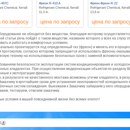
-407С
Фреон R-410 A
Фреон Фреон R-22
ant Chemical, Китай.
Refrigerant Chemical, Китай.
Refrigerant Chemical, Китай
11,3 кг.
13,6 кг
 по запросу
цена по запросу
цена по запрос
борудование не обходится без вещества, благодаря которому осуществляется
шей статье речь пойдёт о таком веществе, название которого у всех на слуху 
овать и работать в комфортных условиях.
чально проектируется под определенный газ (фреон) и менять его в процес
им протоколом, согласно которому запрещается использовать фреоны оказыв
скую технику на использование безопасных газов с заменой вспомогательн
бованиям безопасности эксплуатации систем кондиционирования и холодос
енных хладагентах. При осуществлении модернизации объектов по разделу 
нные к эксплуатации фреоны. .
 в результате не качественного монтажа возможны утечки хладагента, в резу
аказчику в кротчайшие сроки для устранения неисправностей холодильного 
лочных систем охлаждения. Выезжаем к Заказчику забираем у него оборудов
каем, тестируем, отвозим заказчику.
е условия в вашей повседневной жизни без всяких хлопот!
|