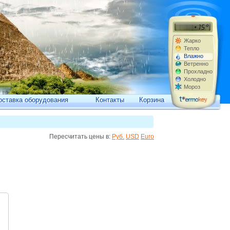
Жарко
Тепло
Влажно
Ветренно
Прохладно
Холодно
Мороз
оставка оборудования
Контакты
Корзина
Пересчитать цены в:
Руб.
USD
Euro