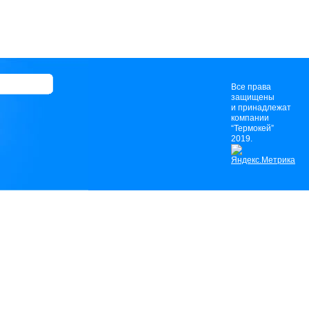
Все права
защищены
и принадлежат
компании
“Термокей”
2019.