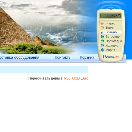
Жарко
Тепло
Влажно
Ветренно
Прохладно
Холодно
Мороз
оставка оборудования
Контакты
Корзина
Пересчитать цены в:
Руб.
USD
Euro