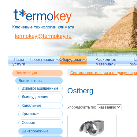
Ключевые технологии климата
termokey@termokey.ru
Наши
Проектирование
Оборудование
Расходные
Н
услуги
материалы
объ
Системы вентиляции и кондициониро
Вентиляция
Вентиляция
>>
Вентиляторы
>>
Цент
Вентиляторы
Взрывозащищенные
Ostberg
Дымоудаления
Канальные
Упорядочить по:
Крышные
Осевые
Центробежные