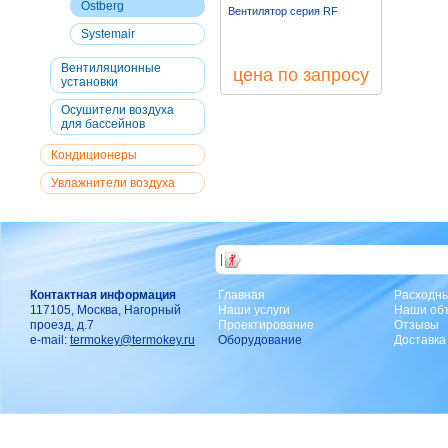
Ostberg
Вентилятор серия RF
Systemair
Вентиляционные
цена по запросу
установки
Осушители воздуха
для бассейнов
Кондиционеры
Увлажнители воздуха
|
Контактная информация
Главная
Расходн
117105, Москва, Нагорный
Наши услуги
Наши об
проезд, д.7
Проектирование
Отзывы
e-mail:
termokey@termokey.ru
Оборудование
Доставка