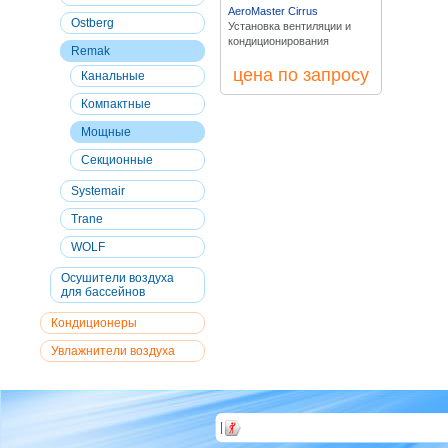
AeroMaster Cirrus
Ostberg
Установка вентиляции и
кондиционирования
Remak
цена по запросу
Канальные
Компактные
Мощные
Секционные
Systemair
Trane
WOLF
Осушители воздуха
для бассейнов
Кондиционеры
Увлажнители воздуха
|