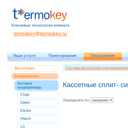
Ключевые технологии климата
termokey@termokey.ru
Наши услуги
Проектирование
Оборудование
Системы вентиляции и кондициониро
Вентиляция
Кондиционеры
Кассетные сплит- с
Бытовые
кондиционеры
Chigo
Упорядочить по:
Daikin
Electra
Hitachi
LG