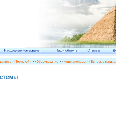
Расходные материалы
Наши объекты
Отзывы
Д
вания от «Термокей»
>>
Оборудование
>>
Кондиционеры
>>
Бытовые конди
истемы