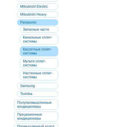
Mitsubishi Electric
Mitsubishi Heavy
Panasonic
Запасные части
Канальные сплит-
системы
Кассетные сплит-
системы
Мульти сплит-
системы
Настенные сплит-
системы
Samsung
Toshiba
Полупромышленные
кондиционеры
Прецизионные
кондиционеры
Промышленный холод