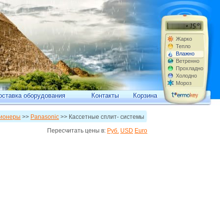
Жарко
Тепло
Влажно
Ветренно
Прохладно
Холодно
Мороз
оставка оборудования
Контакты
Корзина
ционеры
>>
Panasonic
>> Кассетные сплит- системы
Пересчитать цены в:
Руб.
USD
Euro