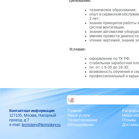
Требования:
техническое образование;
опыт в сервисном обслужив
2 лет;
знание принципов работы 
систем вентиляции;
знание автоматики оборудо
умение провести диагности
чтение чертежей, знание эл
Условия:
оформление по ТК РФ;
стабильная заработная пла
пн.-пт. с 9-30 до 18-30;
возможность обучения и се
профессиональный и карье
|
Контактная информация
Главная
Расходн
117105, Москва, Нагорный
Наши услуги
Наши об
проезд, д.7
Проектирование
Отзывы
e-mail:
termokey@termokey.ru
Оборудование
Доставка