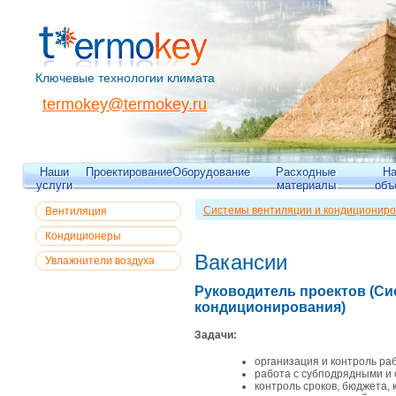
Ключевые технологии климата
termokey@termokey.ru
Наши
Проектирование
Оборудование
Расходные
Н
услуги
материалы
объ
Системы вентиляции и кондициониро
Вентиляция
Кондиционеры
Вакансии
Увлажнители воздуха
Руководитель проектов (Си
кондиционирования)
Задачи:
организация и контроль раб
работа с субподрядными и
контроль сроков, бюджета, 