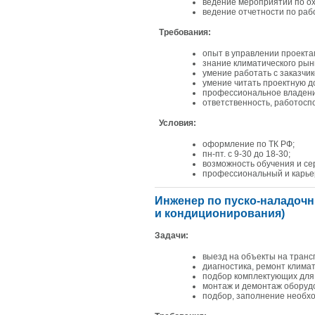
ведение мероприятий по ох
ведение отчетности по раб
Требования:
опыт в управлении проекта
знание климатического рын
умение работать с заказчик
умение читать проектную д
профессиональное владение
ответственность, работосп
Условия:
оформление по ТК РФ;
пн-пт. с 9-30 до 18-30;
возможность обучения и се
профессиональный и карье
Инженер по пуско-наладоч
и кондиционирования)
Задачи:
выезд на объекты на тран
диагностика, ремонт клима
подбор комплектующих для
монтаж и демонтаж оборуд
подбор, заполнение необх