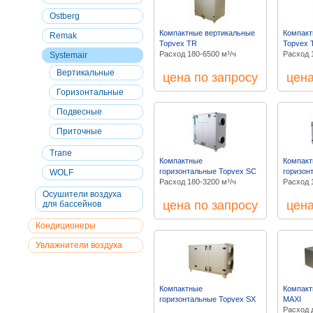
Ostberg
Компактные вертикальные
Компакт
Remak
Topvex TR
Topvex 
Расход 180-6500 м³/ч
Расход 
Systemair
Вертикальные
цена по запросу
цена
Горизонтальные
Подвесные
Приточные
Trane
Компактные
Компак
горизонтальные Topvex SC
горизон
WOLF
Расход 180-3200 м³/ч
Расход 
Осушители воздуха
цена по запросу
цена
для бассейнов
Кондиционеры
Увлажнители воздуха
Компактные
Компакт
горизонтальные Topvex SX
MAXI
Расход 