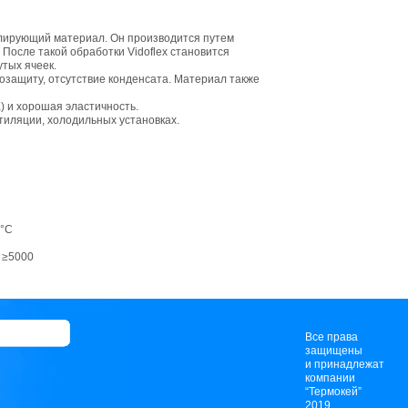
олирующий материал. Он производится путем
 После такой обработки Vidoflex становится
тых ячеек.
лозащиту, отсутствие конденсата. Материал также
) и хорошая эластичность.
нтиляции, холодильных установках.
0°С
 ≥5000
Все права
защищены
и принадлежат
компании
“Термокей”
2019.