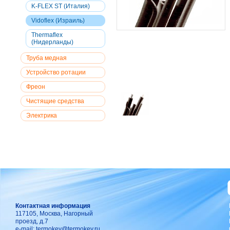
K-FLEX ST (Италия)
Vidoflex (Израиль)
Thermaflex
(Нидерланды)
Труба медная
Устройство ротации
Фреон
Чистящие средства
Электрика
Контактная информация
117105, Москва, Нагорный
проезд, д.7
e-mail:
termokey@termokey.ru