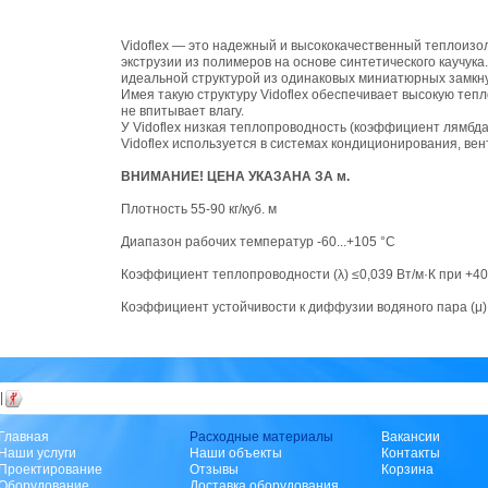
Vidoflex — это надежный и высококачественный теплоиз
экструзии из полимеров на основе синтетического каучука.
идеальной структурой из одинаковых миниатюрных замкну
Имея такую структуру Vidoflex обеспечивает высокую теп
не впитывает влагу.
У Vidoflex низкая теплопроводность (коэффициент лямбда
Vidoflex используется в системах кондиционирования, ве
ВНИМАНИЕ! ЦЕНА УКАЗАНА ЗА м.
Плотность 55-90 кг/куб. м
Диапазон рабочих температур -60...+105 °С
Коэффициент теплопроводности (λ) ≤0,039 Вт/м·К при +4
Коэффициент устойчивости к диффузии водяного пара (μ)
|
Главная
Расходные материалы
Вакансии
Наши услуги
Наши объекты
Контакты
Проектирование
Отзывы
Корзина
Оборудование
Доставка оборудования