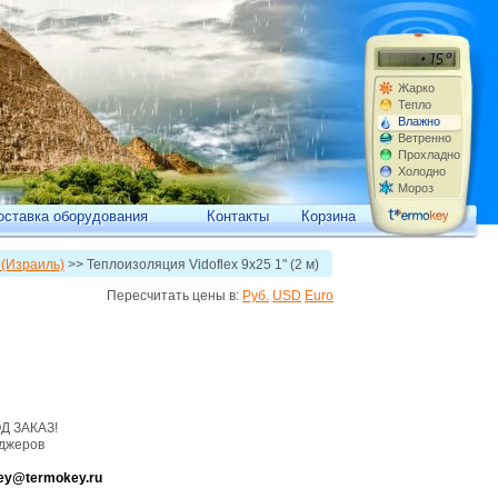
Жарко
Тепло
Влажно
Ветренно
Прохладно
Холодно
Мороз
оставка оборудования
Контакты
Корзина
x (Израиль)
>> Теплоизоляция Vidoflex 9х25 1" (2 м)
Пересчитать цены в:
Руб.
USD
Euro
 ЗАКАЗ!
джеров
ey@termokey.ru