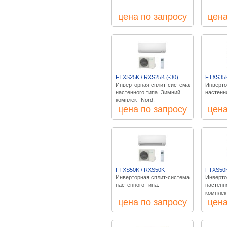
цена по запросу
цена
FTXS25K / RXS25K (-30)
FTXS35K
Инверторная сплит-система
Инверто
настенного типа. Зимний
настенно
комплект Nord.
цена по запросу
цена
FTXS50K / RXS50K
FTXS50K
Инверторная сплит-система
Инверто
настенного типа.
настенн
комплек
цена по запросу
цена