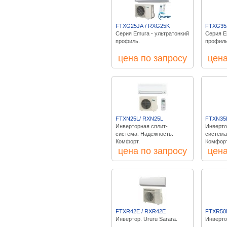
FTXG25JА / RXG25K
FTXG35
Серия Emura - ультратонкий
Серия E
профиль.
профиль
цена по запросу
цена
FTXN25L/ RXN25L
FTXN35
Инверторная сплит-
Инверто
система. Надежность.
система
Комфорт.
Комфорт
цена по запросу
цена
FTXR42E / RXR42E
FTXR50
Инвертор. Ururu Sarara.
Инвертор