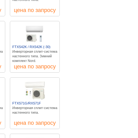
у
цена по запросу
FTXS42K / RXS42K (-30)
ма
Инверторная сплит-система
настенного типа. Зимний
комплект Nord.
у
цена по запросу
FTXS71G/RXS71F
ма
Инверторная сплит-система
настенного типа.
у
цена по запросу