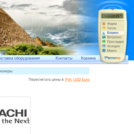
Жарко
Тепло
Влажно
Ветренно
Прохладно
Холодно
Мороз
оставка оборудования
Контакты
Корзина
ционеры
Пересчитать цены в:
Руб.
USD
Euro