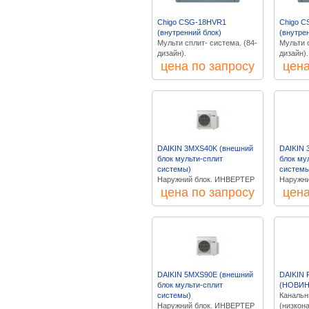
Chigo CSG-18HVR1
Chigo 
(внутренний блок)
(внутре
Мульти сплит- система. (84-
Мульти с
дизайн).
дизайн).
цена по запросу
цена
DAIKIN 3MXS40K (внешний
DAIKIN 
блок мульти-сплит
блок му
системы)
системы
Наружний блок. ИНВЕРТЕР
Наружни
цена по запросу
цена
DAIKIN 5MXS90E (внешний
DAIKIN
блок мульти-сплит
(НОВИН
системы)
Канальн
Наружний блок. ИНВЕРТЕР
(низкон