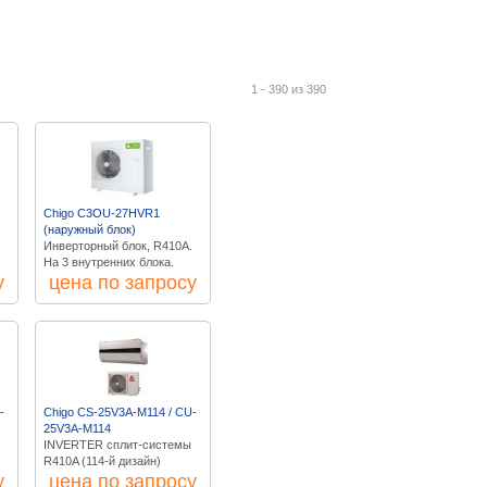
1 - 390 из 390
Chigo C3OU-27HVR1
(наружный блок)
Инверторный блок, R410A.
На 3 внутренних блока.
у
цена по запросу
-
Chigo CS-25V3A-M114 / CU-
25V3A-M114
INVERTER сплит-системы
R410A (114-й дизайн)
у
цена по запросу