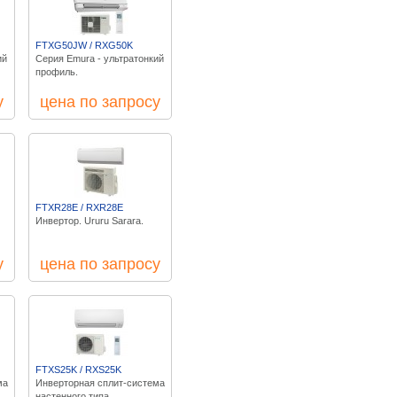
FTXG50JW / RXG50K
ий
Серия Emura - ультратонкий
профиль.
у
цена по запросу
FTXR28E / RXR28E
Инвертор. Ururu Sarara.
у
цена по запросу
FTXS25K / RXS25K
ма
Инверторная сплит-система
настенного типа.