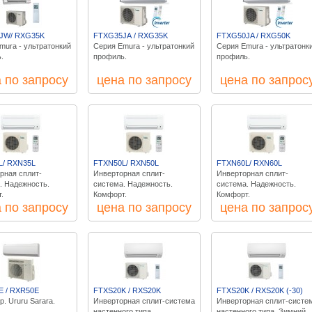
JW/ RXG35K
FTXG35JА / RXG35K
FTXG50JA / RXG50K
mura - ультратонкий
Серия Emura - ультратонкий
Серия Emura - ультратонк
.
профиль.
профиль.
 по запросу
цена по запросу
цена по запрос
L/ RXN35L
FTXN50L/ RXN50L
FTXN60L/ RXN60L
рная сплит-
Инверторная сплит-
Инверторная сплит-
. Надежность.
система. Надежность.
система. Надежность.
.
Комфорт.
Комфорт.
 по запросу
цена по запросу
цена по запрос
E / RXR50E
FTXS20K / RXS20K
FTXS20K / RXS20K (-30)
. Ururu Sarara.
Инверторная сплит-система
Инверторная сплит-систе
настенного типа.
настенного типа. Зимний