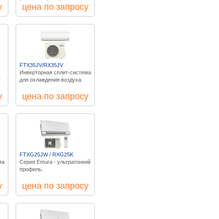
у
цена по запросу
FTX35JV/RX35JV
Инверторная сплит-система
т
для охлаждения воздуха.
у
цена по запросу
FTXG25JW / RXG25K
ма
Серия Emura - ультратонкий
профиль.
у
цена по запросу