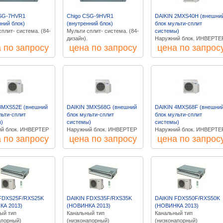
CSG-7HVR1
Chigo CSG-9HVR1
DAIKIN 2MXS40H (внешни
нний блок)
(внутренний блок)
блок мульти-сплит
плит- система. (84-
Мульти сплит- система. (84-
системы)
дизайн).
Наружний блок. ИНВЕРТЕ
 по запросу
цена по запросу
цена по запрос
3MXS52E (внешний
DAIKIN 3MXS68G (внешний
DAIKIN 4MXS68F (внешни
льти-сплит
блок мульти-сплит
блок мульти-сплит
)
системы)
системы)
й блок. ИНВЕРТЕР
Наружний блок. ИНВЕРТЕР
Наружний блок. ИНВЕРТЕ
 по запросу
цена по запросу
цена по запрос
 FDXS25F/RXS25K
DAIKIN FDXS35F/RXS35K
DAIKIN FDXS50F/RXS50K
КА 2013)
(НОВИНКА 2013)
(НОВИНКА 2013)
ый тип
Канальный тип
Канальный тип
апорный)
(низконапорный)
(низконапорный)