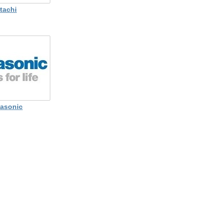
tachi
asonic