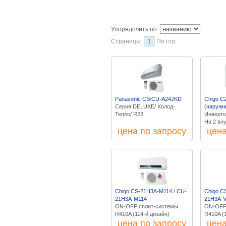
Упорядочить по:
Страницы:
1
По стр.
Panasonic CS/CU-A24JKD
Chigo 
Серия DELUXE/ Холод-
(наружн
Тепло/ R22
Инверто
На 2 вн
цена по запросу
цена
Chigo CS-21H3A-M114 / CU-
Chigo C
21H3A-M114
21H3A-
ON-OFF сплит-системы
ON-OFF
R410A (114-й дизайн)
R410A (
цена по запросу
цена