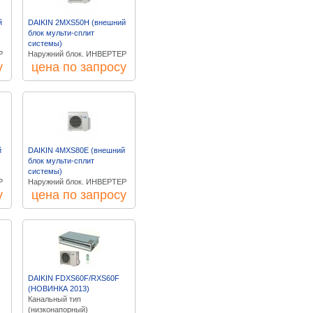
й
DAIKIN 2MXS50H (внешний
блок мульти-сплит
системы)
Р
Наружний блок. ИНВЕРТЕР
у
цена по запросу
й
DAIKIN 4MXS80E (внешний
блок мульти-сплит
системы)
Р
Наружний блок. ИНВЕРТЕР
у
цена по запросу
DAIKIN FDXS60F/RXS60F
(НОВИНКА 2013)
Канальный тип
(низконапорный)