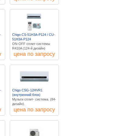
-
Chigo CS-51H3A-P124 / CU-
51H3A-P124
ON-OFF сплит-системы
R410A (124-й дизайн)
у
цена по запросу
-
Chigo CSG-12HVR1
(внутренний блок)
Мульти сплит- система. (84-
дизайн).
у
цена по запросу