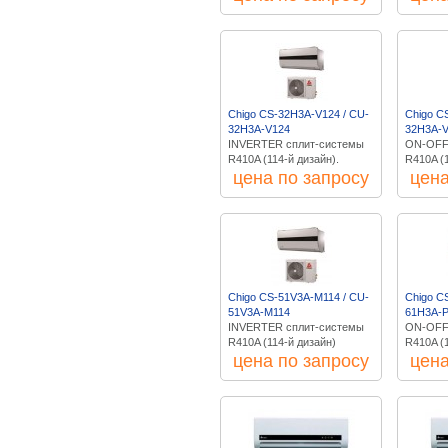
Chigo CS-32H3A-V124 / CU-
Chigo C
32H3A-V124
32H3A-
INVERTER сплит-системы
ON-OFF
R410A (114-й дизайн).
R410A (
цена по запросу
цена
Chigo CS-51V3A-M114 / CU-
Chigo C
51V3A-M114
61H3A-P
INVERTER сплит-системы
ON-OFF
R410A (114-й дизайн)
R410A (
цена по запросу
цена