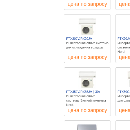
цена по запросу
цена
FTX20JV/RX20JV
FTX20JV
Инверторная сплит-система
Инверто
для охлаждения воздуха.
система
Nord.
цена по запросу
цена
FTX35JV/RX35JV (-30)
FTX50G
Инверторная сплит-
Инверто
система. Зимний комплект
для охл
Nord.
цена по запросу
цена