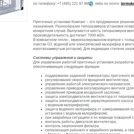
по телефону:
+7 (495) 221 97 96
,
либо по почте:
termok
Приточные установки Компакт – это продуманное решени
назначения. Разнообразие типоразмеров установок позв
конкретном случае. Выпускается шесть типоразмеров вен
производительность достигает 7000 м3/ч.
В компактном тепло-, звукоизолированном корпусе с тол
очистки G3, водяной или электрический калорифер и вент
короткозамкнутым ротором). Для индикации степени загр
Системы управления и защиты
Для управления работой приточных установок разработ
обеспечивающие следующие функции:
поддержание заданной температуры приточного во
регулирование скорости вращения вентилятора;
управление работой электрического нагревателя;
управление приводом регулирующего вентиля (для
управление приводом воздушной заслонки;
защита электродвигателя вентилятора от перегрев
защита электродвигателя циркуляционного насоса о
с водяным калорифером);
защита водяного калорифера от замораживания п
установок с водяным калорифером);
при аварийных ситуациях и по команде пожарной 
контроль работы двигателя вентилятора;
контроль загрязнения фильтра;
сигнализация рабочего и аварийного режима, а та