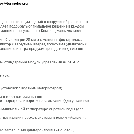
ey@termokey.ru
.
е для вентиляции зданий и сооружений различного
оляет подобрать оптимальное решение в каждом
тиляционных установок Компакт; максимальная
щиной изоляции 25 мм размещены: фильтр класса
илятор с загнутыми вперед лопатками (двигатель с
язнения фильтра предусмотрен датчик давления.
аны стандартные модули управления ACM1-C2…,
здуха;
 установок с водяным калорифером);
а и короткого замыкания;
т перегрева и короткого замыкания (для установок
о минимальной температуре обратной воды (для
сигнализации переход системы в режим «Авария»;
кже загрязнения фильтра (лампы «Работа»,