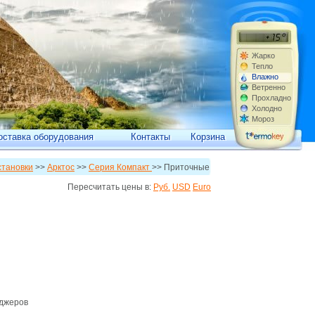
Жарко
Тепло
Влажно
Ветренно
Прохладно
Холодно
Мороз
оставка оборудования
Контакты
Корзина
становки
>>
Арктос
>>
Серия Компакт
>> Приточные
Пересчитать цены в:
Руб.
USD
Euro
джеров