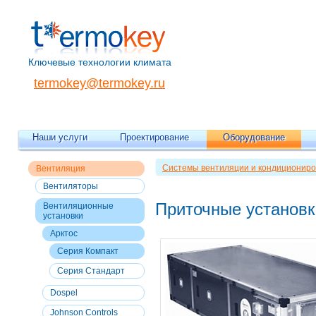
Ключевые технологии климата
termokey@termokey.ru
Наши услуги
Проектирование
Оборудование
Системы вентиляции и кондициониро
Вентиляция
установки - КОМПАКТ 3 / КОМПАКТ 4
Вентиляторы
Приточные установ
Вентиляционные
установки
Арктос
Серия Компакт
Серия Стандарт
Dospel
Johnson Controls